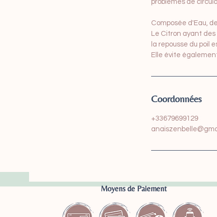
problèmes de circula
Composée d'Eau, de 
Le Citron ayant des 
la repousse du poil es
Elle évite également
Coordonnées
+33679699129
anaiszenbelle@gma
Moyens de Paiement