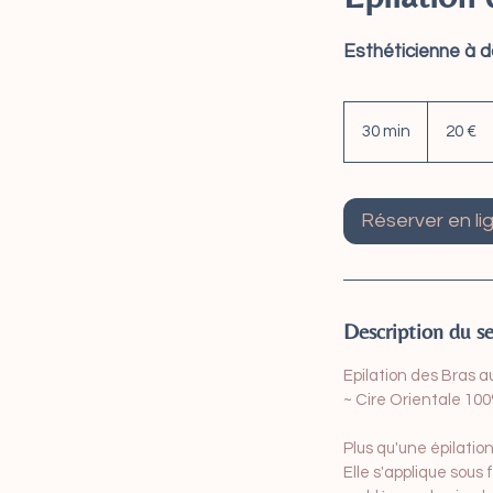
Esthéticienne à d
20
euros
30 min
3
20 €
0
m
i
Réserver en li
n
Description du se
Epilation des Bras a
~ Cire Orientale 100
Plus qu'une épilatio
Elle s'applique sou