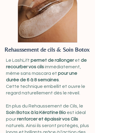
Rehaussement de cils & Soin Botox
Le LashLift
permet de rallonger
et
de
recourber vos cils
immédiatement,
même sans mascara et
pour une
durée de 6 à 8 semaines
.
Cette technique embellit et ouvre le
regard naturellement dès le réveil.
En plus du Rehaussement de Cils, le
Soin Botox à la Kératine Bio
est idéal
pour
renforcer et épaissir vos Cils
naturels. Ainsi ils seront protégés, plus
longs et brillants grâce à l'action des