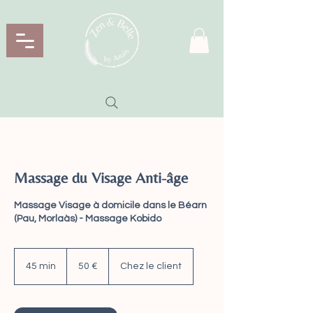
Massage du Visage Anti-âge
Massage Visage à domicile dans le Béarn
(Pau, Morlaàs) - Massage Kobido
50
euros
45 min
4
50 €
Chez le client
5
m
i