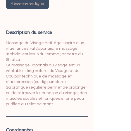
n
Réserver en ligne
Description du service
Massage du Visage Anti-âge inspiré d'un
rituel ancestral Japonais, le massage
"Kobido" est issus du "Amma", ancêtre du
Shiatsu.
Le massage Japonais du visage est un
véritable lifting naturel du Visage et du
Cou par technique de massage et
d'acupression (ou digipuncture).
Sa pratique régulière permet de prolonger
ou de retrouver la jeunesse du visage, des
muscles souples et toniques et une peau
purifiée au teint éclatant.
Coordonnées